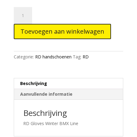
RD
Gloves
Winter
Toevoegen aan winkelwagen
BMX
Line
aantal
Categorie:
RD handschoenen
Tag:
RD
Beschrijving
Aanvullende informatie
Beschrijving
RD Gloves Winter BMX Line