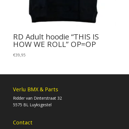
RD Adult hoodie “THIS IS
HOW WE ROLL” OP=OP
€
39,95
Verlu BMX & Parts
Ridder van Dinterstraat 32
5575 BL Luyksgestel
Contact