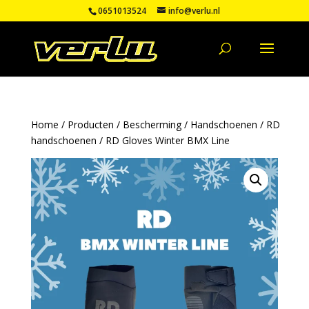
0651013524
info@verlu.nl
Home
/
Producten
/
Bescherming
/
Handschoenen
/
RD
handschoenen
/ RD Gloves Winter BMX Line