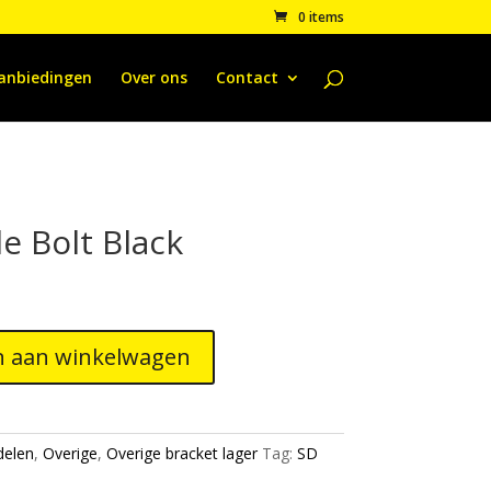
0 items
anbiedingen
Over ons
Contact
e Bolt Black
 aan winkelwagen
delen
,
Overige
,
Overige bracket lager
Tag:
SD