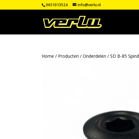
0651013524
info@verlu.nl
Home
/
Producten
/
Onderdelen
/ SD B-85 Spind