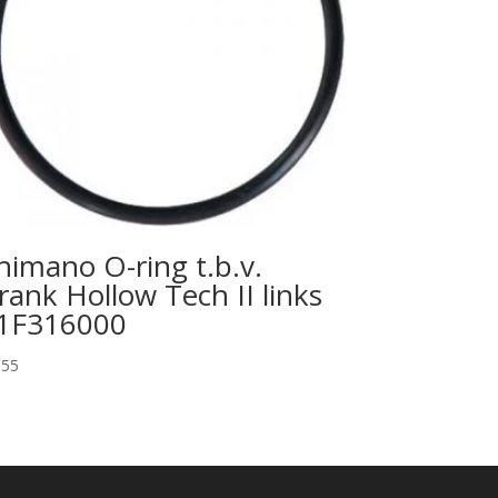
himano O-ring t.b.v.
rank Hollow Tech II links
1F316000
,55