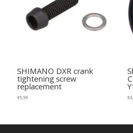
SHIMANO DXR crank
S
tightening screw
C
replacement
Y
€
5,99
€
3