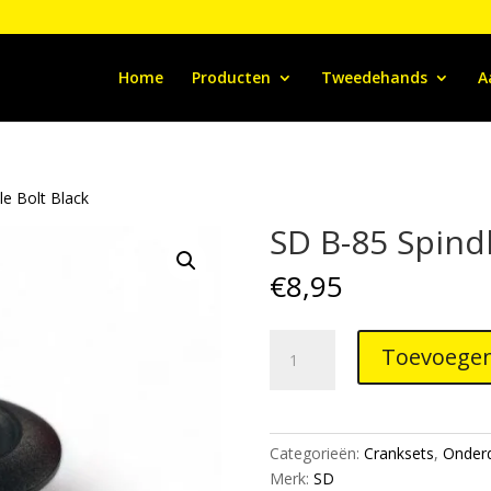
Home
Producten
Tweedehands
A
le Bolt Black
SD B-85 Spindl
€
8,95
SD
Toevoegen
B-
85
Spindle
Bolt
Categorieën:
Cranksets
,
Onder
Black
Merk:
SD