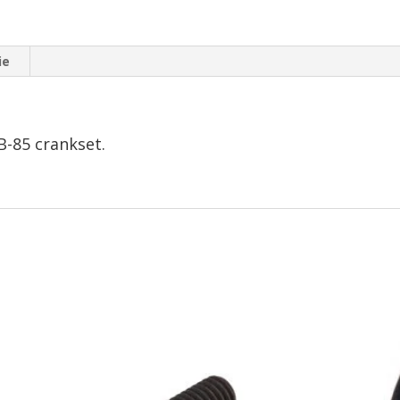
ie
B-85 crankset.