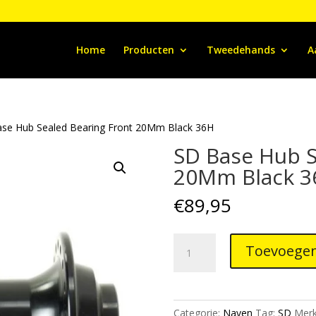
Home
Producten
Tweedehands
A
se Hub Sealed Bearing Front 20Mm Black 36H
SD Base Hub S
20Mm Black 3
€
89,95
SD
Toevoegen
Base
Hub
Sealed
Bearing
Categorie:
Naven
Tag:
SD
Mer