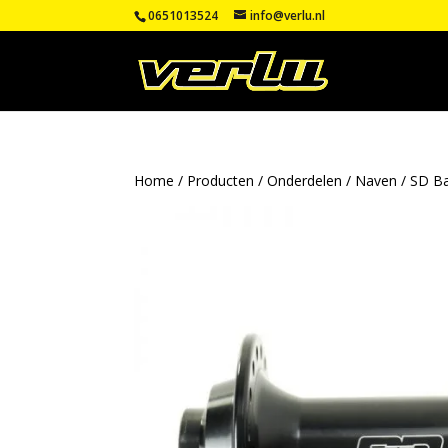
0651013524
info@verlu.nl
Home
/
Producten
/
Onderdelen
/
Naven
/ SD Ba