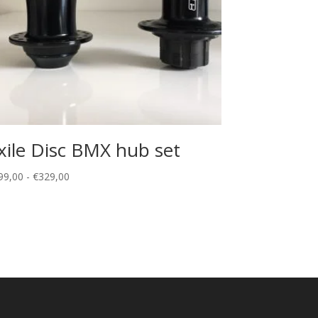
xile Disc BMX hub set
Prijsklasse:
99,00
-
€
329,00
€299,00
tot
€329,00