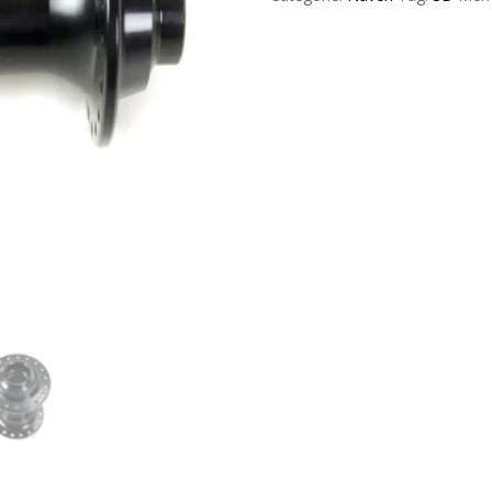
Front
20Mm
Black
36H
aantal