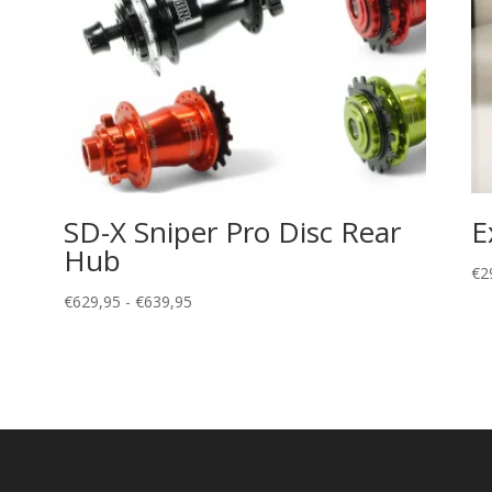
SD-X Sniper Pro Disc Rear
E
Hub
€
2
Prijsklasse:
€
629,95
-
€
639,95
€629,95
tot
€639,95