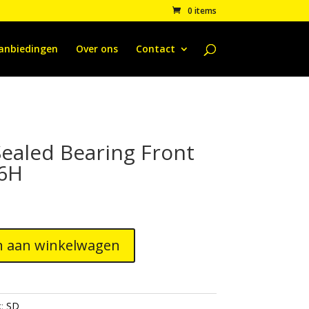
0 items
anbiedingen
Over ons
Contact
ealed Bearing Front
6H
 aan winkelwagen
k:
SD