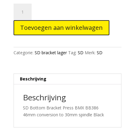
SD
Bottom
Bracket
Toevoegen aan winkelwagen
Press
BB386
46mm
conversion
Categorie:
SD bracket lager
Tag:
SD
Merk:
SD
to
30mm
spindle
Black
Beschrijving
aantal
Beschrijving
SD Bottom Bracket Press BMX BB386
46mm conversion to 30mm spindle Black