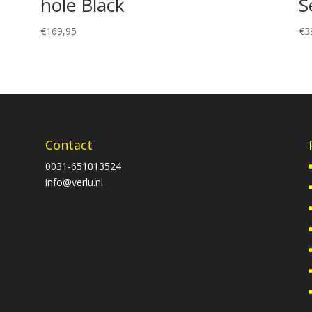
hole Black
S
€
169,95
€
3
Contact
0031-651013524
info@verlu.nl