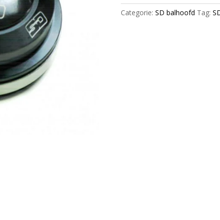
1.5"
Categorie:
SD balhoofd
Tag:
S
Black
(including
11/8
reducer
fork
ring)
Black
aantal