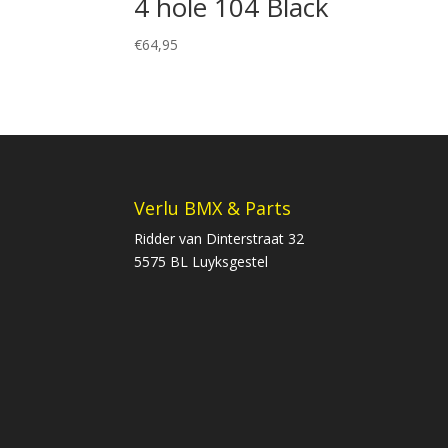
4 hole 104 Black
€
64,95
Verlu BMX & Parts
Ridder van Dinterstraat 32
5575 BL Luyksgestel