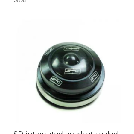
€
39,95
SD integrated headset sealed