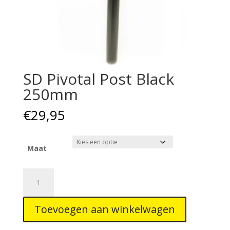
SD Pivotal Post Black
250mm
€
29,95
Maat
SD
Pivotal
Post
Toevoegen aan winkelwagen
Black
250mm