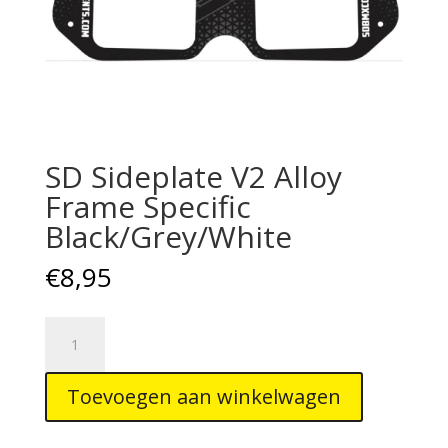
SD Sideplate V2 Alloy
Frame Specific
Black/Grey/White
€
8,95
SD
Sideplate
V2
Toevoegen aan winkelwagen
Alloy
Frame
Specific