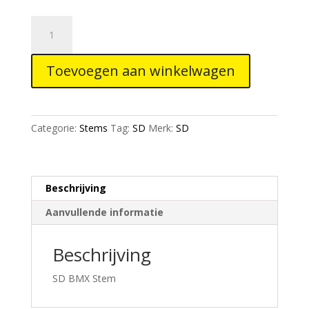
SD
Stem
Frontload
Toevoegen aan winkelwagen
Steerer
Black
aantal
Categorie:
Stems
Tag:
SD
Merk:
SD
Beschrijving
Aanvullende informatie
Beschrijving
SD BMX Stem