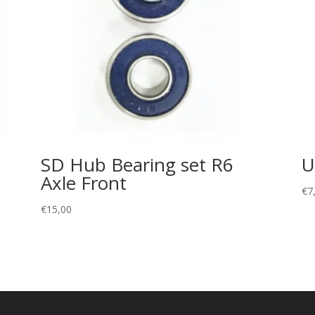
SD Hub Bearing set R6
U
Axle Front
€
7
€
15,00