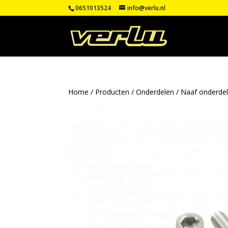
0651013524
info@verlu.nl
Home
/
Producten
/
Onderdelen
/
Naaf onderde