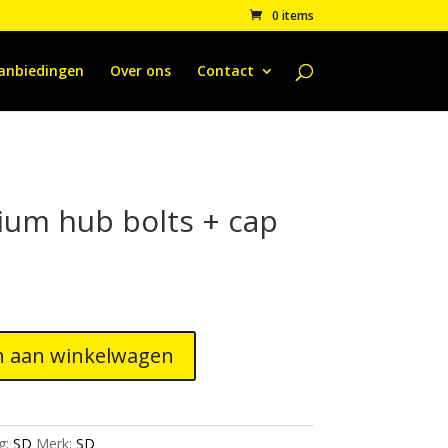
0 items
anbiedingen
Over ons
Contact
nium hub bolts + cap
 aan winkelwagen
g:
SD
Merk:
SD