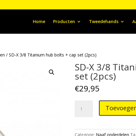
Home
Producten
Tweedehands
A
len
/ SD-X 3/8 Titanium hub bolts + cap set (2pcs)
SD-X 3/8 Tita
set (2pcs)
€
29,95
SD-
Toevoegen
X
3/8
Titanium
hub
Categorie:
Naaf onderdelen
Ta