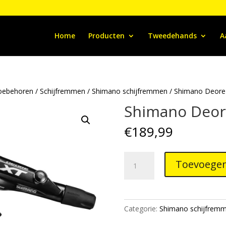
Home
Producten
Tweedehands
A
oebehoren
/
Schijfremmen
/
Shimano schijfremmen
/ Shimano Deore 
Shimano Deore
€
189,99
Shimano
Toevoegen
Deore
XT
discbrake
kit
Categorie:
Shimano schijfrem
aantal