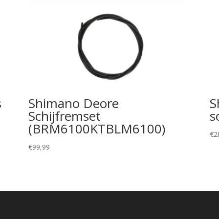
s
Shimano Deore
S
Schijfremset
s
(BRM6100KTBLM6100)
€
2
€
99,99