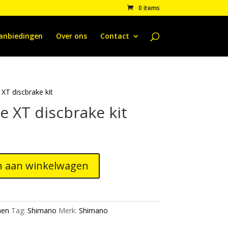
0 items
anbiedingen
Over ons
Contact
XT discbrake kit
 XT discbrake kit
 aan winkelwagen
men
Tag:
Shimano
Merk:
Shimano