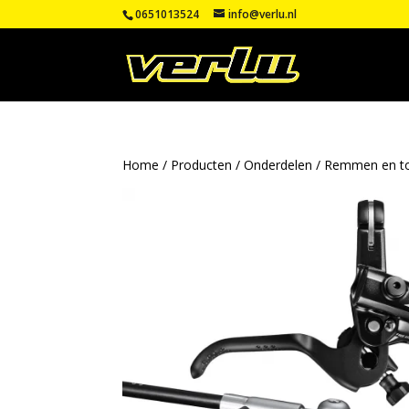
0651013524
info@verlu.nl
Home
/
Producten
/
Onderdelen
/
Remmen en t