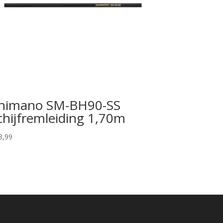
himano SM-BH90-SS
chijfremleiding 1,70m
8,99