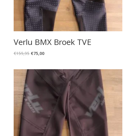
Verlu BMX Broek TVE
Oorspronkelijke
Huidige
€
159,95
€
75,00
prijs
prijs
was:
is:
€159,95.
€75,00.