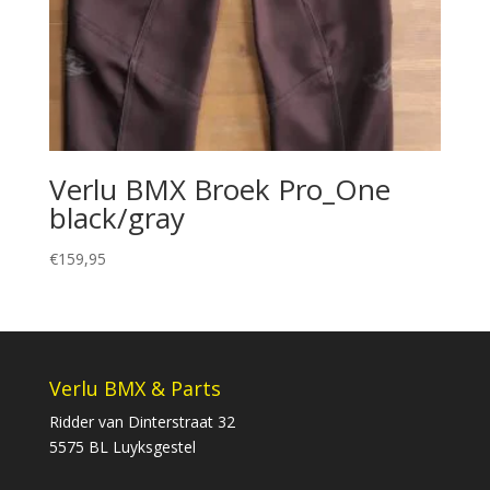
Verlu BMX Broek Pro_One
black/gray
€
159,95
Verlu BMX & Parts
Ridder van Dinterstraat 32
5575 BL Luyksgestel