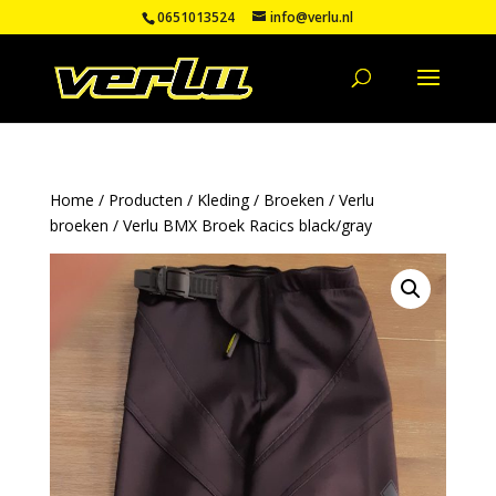
0651013524
info@verlu.nl
Home
/
Producten
/
Kleding
/
Broeken
/
Verlu
broeken
/ Verlu BMX Broek Racics black/gray