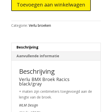
Toevoegen aan winkelwagen
Racics
black/gray
aantal
Categorie:
Verlu broeken
Beschrijving
Aanvullende informatie
Beschrijving
Verlu BMX Broek Racics
black/gray
+ maten zijn centimeters toegevoegd aan de
lengte van de broek.
WLM Design