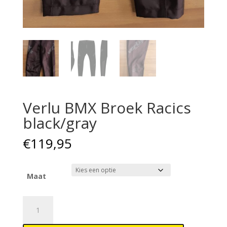
Verlu BMX Broek Racics
black/gray
€
119,95
Maat
Verlu
BMX
Broek