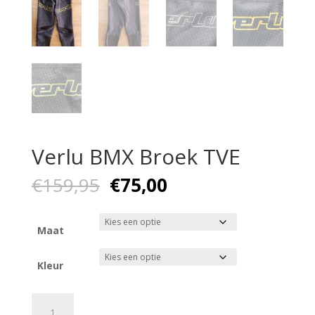
Verlu BMX Broek TVE
Oorspronkelijke
Huidige
€
159,95
€
75,00
prijs
prijs
was:
is:
€159,95.
€75,00.
Maat
Kleur
Verlu