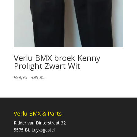
Verlu BMX broek Kenny
Prolight Zwart Wit
Prijsklasse:
€
89,95
-
€
99,95
€89,95
tot
€99,95
Verlu BMX & Parts
Ridder van Dinterstraat 32
5575 BL Luyksgestel