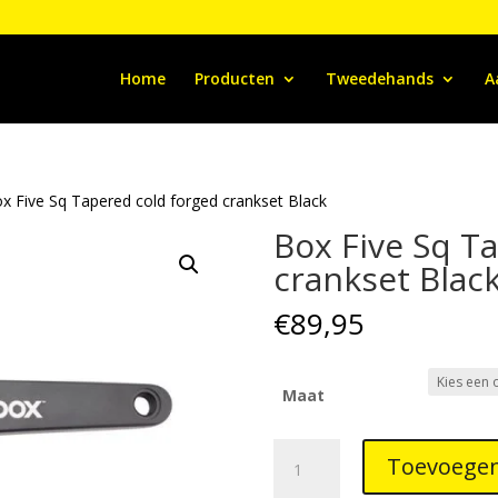
Home
Producten
Tweedehands
A
x Five Sq Tapered cold forged crankset Black
Box Five Sq T
crankset Blac
€
89,95
Maat
Box
Toevoegen
Five