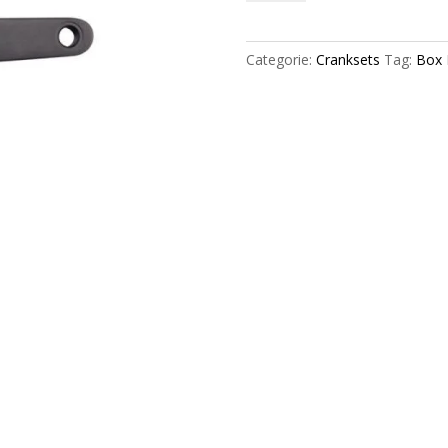
Sq
Tapered
cold
Categorie:
Cranksets
Tag:
Box
forged
crankset
Black
aantal