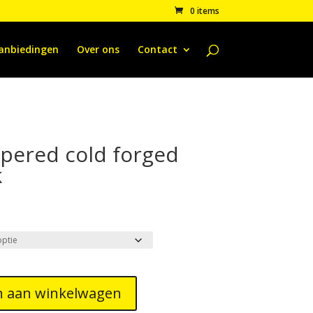
0 items
anbiedingen
Over ons
Contact
apered cold forged
k
 aan winkelwagen