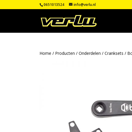
0651013524
info@verlu.nl
Home
/
Producten
/
Onderdelen
/
Cranksets
/ Bo