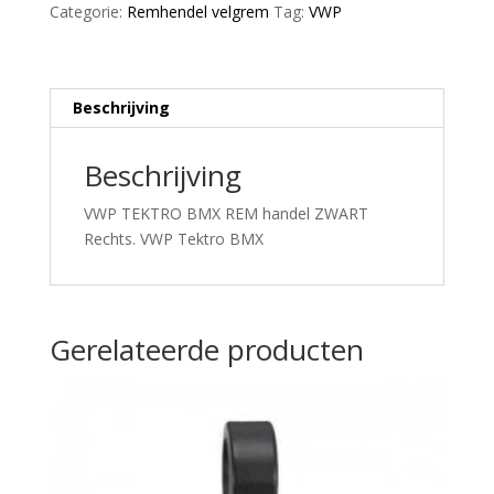
Categorie:
Remhendel velgrem
Tag:
VWP
alu
zwart
aantal
Beschrijving
Beschrijving
VWP TEKTRO BMX REM handel ZWART
Rechts. VWP Tektro BMX
Gerelateerde producten