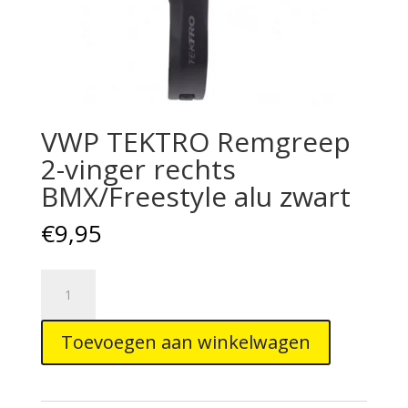
VWP TEKTRO Remgreep
2-vinger rechts
BMX/Freestyle alu zwart
€
9,95
VWP
TEKTRO
Remgreep
Toevoegen aan winkelwagen
2-
vinger
rechts
BMX/Freestyle