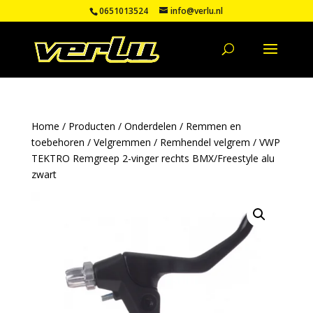
0651013524
info@verlu.nl
Home
/
Producten
/
Onderdelen
/
Remmen en
toebehoren
/
Velgremmen
/
Remhendel velgrem
/ VWP
TEKTRO Remgreep 2-vinger rechts BMX/Freestyle alu
zwart