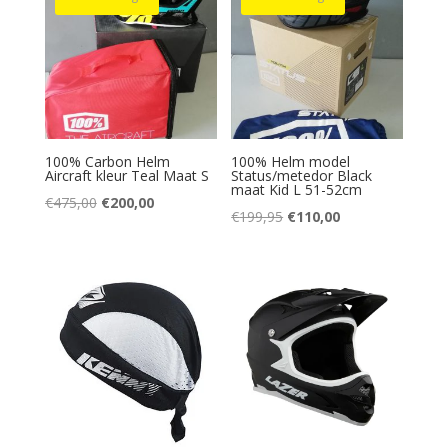
100% Carbon Helm
100% Helm model
Aircraft kleur Teal Maat S
Status/metedor Black
maat Kid L 51-52cm
Oorspronkelijke
Huidige
€
475,00
€
200,00
Oorspronkelijke
Huidige
€
199,95
€
110,00
prijs
prijs
prijs
prijs
was:
is:
was:
is:
€475,00.
€200,00.
€199,95.
€110,00.