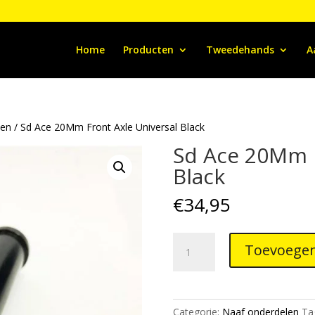
Home
Producten
Tweedehands
A
len
/ Sd Ace 20Mm Front Axle Universal Black
Sd Ace 20Mm F
Black
€
34,95
Sd
Toevoegen
Ace
20Mm
Front
Axle
Categorie:
Naaf onderdelen
Ta