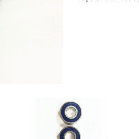
Universal
Black
aantal