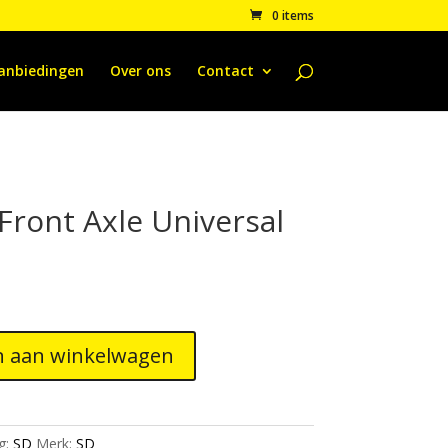
0 items
anbiedingen
Over ons
Contact
ront Axle Universal
 aan winkelwagen
g:
SD
Merk:
SD