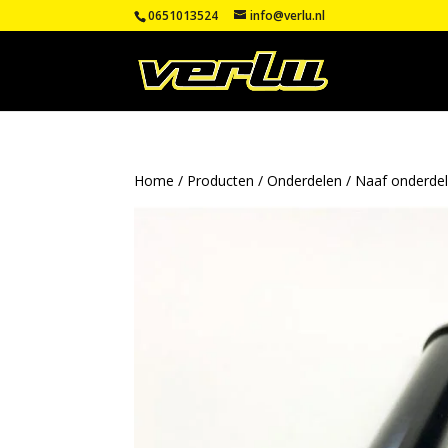
0651013524
info@verlu.nl
Home
/
Producten
/
Onderdelen
/
Naaf onderde