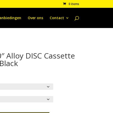
0 items
anbiedingen
Over ons
Contact
″ Alloy DISC Cassette
Black