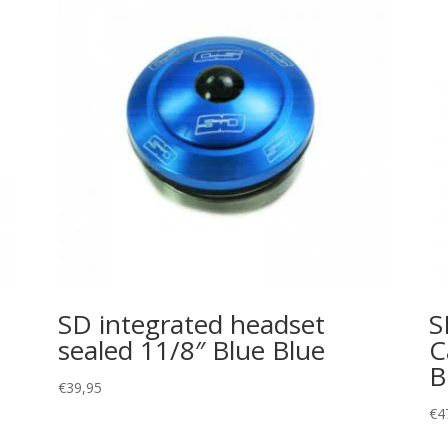
SD integrated headset
S
sealed 11/8″ Blue Blue
C
B
€
39,95
€
4