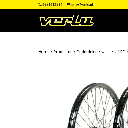
0651013524
info@verlu.nl
Home
/
Producten
/
Onderdelen
/
wielsets
/ SD 