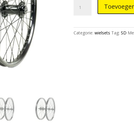
SD
Toevoegen
Ace
PRO
20"
Alloy
Categorie:
wielsets
Tag:
SD
Me
DISC
Cassette
Wheelset
Full
Black
aantal