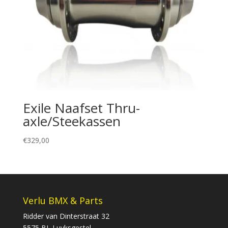
Exile Naafset Thru-
axle/Steekassen
€
329,00
Verlu BMX & Parts
Ridder van Dinterstraat 32
5575 BL Luyksgestel