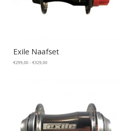
Exile Naafset
Prijsklasse:
€
299,00
-
€
329,00
€299,00
tot
€329,00