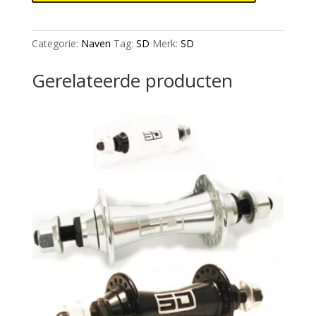
Hub
15Mm
Through
Categorie:
Naven
Tag:
SD
Merk:
SD
Axle
36H
Gerelateerde producten
Sealed
Bearing
180
Clicks
Black
Disc
aantal