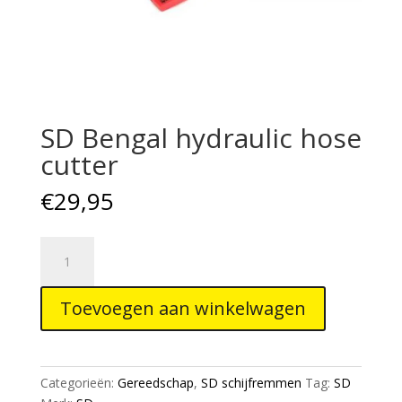
SD Bengal hydraulic hose
cutter
€
29,95
SD
Bengal
hydraulic
Toevoegen aan winkelwagen
hose
cutter
aantal
Categorieën:
Gereedschap
,
SD schijfremmen
Tag:
SD