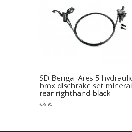
SD Bengal Ares 5 hydrauli
bmx discbrake set minera
rear righthand black
€
79,95