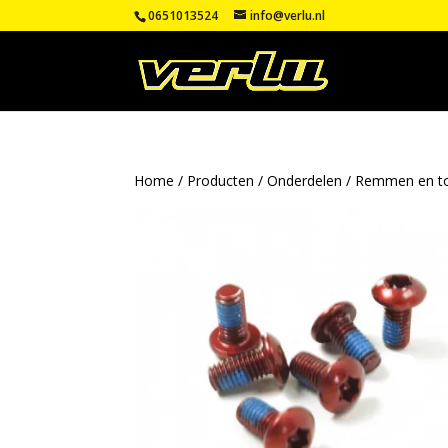
0651013524
info@verlu.nl
Home
/
Producten
/
Onderdelen
/
Remmen en t