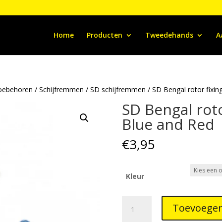
Home
Producten
Tweedehands
A
oebehoren
/
Schijfremmen
/
SD schijfremmen
/ SD Bengal rotor fixi
SD Bengal roto
Blue and Red
€
3,95
Kleur
SD
Toevoegen
Bengal