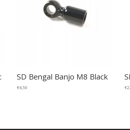
c
SD Bengal Banjo M8 Black
S
l
€
4,50
€
2