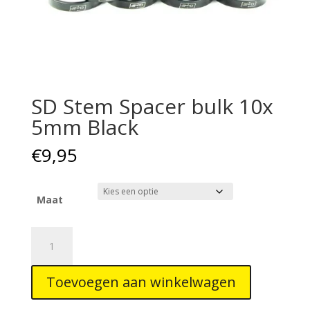
SD Stem Spacer bulk 10x
5mm Black
€
9,95
Maat
SD
Stem
Spacer
Toevoegen aan winkelwagen
bulk
10x