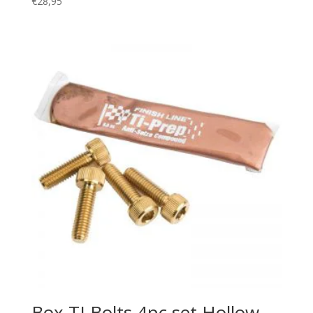
€
28,95
Box TI Bolts 4pc set Hollow